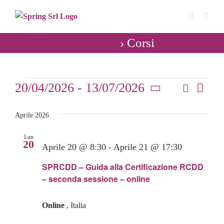
Salta
al
contenuto
› Corsi
Eventi per Agosto 7 - Agosto 7
Eventi
20/04/2026
 - 
13/07/2026
Cerca
Even
Lista
Eventi
Seleziona
Vist
Ricerca
la
Aprile 2026
Navi
data.
e
Lun
20
Aprile 20 @ 8:30
-
Aprile 21 @ 17:30
viste
SPRCDD – Guida alla Certificazione RCDD
Navigaz
– seconda sessione – online
Online
, Italia