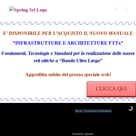
Salta
al
contenuto
E’ DISPONIBILE PER L’ACQUISTO IL NUOVO MANUALE
“INFRASTRUTTURE E ARCHITETTURE FTTx”
Fondamenti, Tecnologie e Standard per la realizzazione delle nuove
reti ottiche a “Banda Ultra Larga”
Approfitta subito del prezzo
speciale web!
CLICCA QUI
Spring - Formazione e Consulenza
il partner giusto