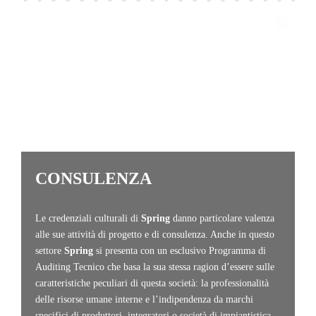
CONSULENZA
Le credenziali culturali di
Spring
danno particolare valenza
alle sue attività di progetto e di consulenza. Anche in questo
settore
Spring
si presenta con un esclusivo Programma di
Auditing Tecnico che basa la sua stessa ragion d’essere sulle
caratteristiche peculiari di questa società: la professionalità
delle risorse umane interne e l’indipendenza da marchi
specifici di produttori, integratori o società di impiantistica.