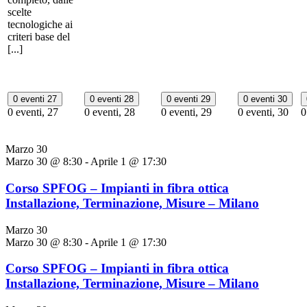
scelte
tecnologiche ai
criteri base del
[...]
0 eventi
27
0 eventi
28
0 eventi
29
0 eventi
30
0 eventi,
27
0 eventi,
28
0 eventi,
29
0 eventi,
30
0
Marzo 30
Marzo 30 @ 8:30
-
Aprile 1 @ 17:30
Corso SPFOG – Impianti in fibra ottica
Installazione, Terminazione, Misure – Milano
Marzo 30
Marzo 30 @ 8:30
-
Aprile 1 @ 17:30
Corso SPFOG – Impianti in fibra ottica
Installazione, Terminazione, Misure – Milano