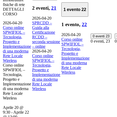
fisiche di rete
2 eventi,
21
DETTAGLI
1 evento
22
CORSO
2026-04-20
2026-04-20
SPRCDD –
1 evento,
22
Corso online
Guida alla
SPWIFIOL –
Certificazione
2026-04-20
0 eventi
23
Tecnologia,
RCDD –
Corso online
0 eventi,
23
0
Progetto e
seconda sessione
SPWIFIOL –
Implementazione
– online
Tecnologia,
di una moderna
2026-04-20
Progetto e
Rete Locale
Corso online
Implementazione
Wireless
SPWIFIOL –
di una moderna
Corso online
Tecnologia,
Rete Locale
SPWIFIOL –
Progetto e
Wireless
Tecnologia,
Implementazione
Progetto e
di una moderna
Implementazione
Rete Locale
di una moderna
Wireless
Rete Locale
Wireless
Aprile 20 @
9:30
-
Aprile 22
@ 13:00