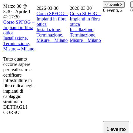
0 eventi
2
Marzo 30 @
2026-03-30
2026-03-30
0 eventi,
2
0
8:30
-
Aprile 1
Corso SPFOG –
Corso SPFOG –
@ 17:30
Impianti in fibra
Impianti in fibra
Corso SPFOG –
ottica
ottica
Impianti in fibra
Installazione,
Installazione,
ottica
Terminazione,
Terminazione,
Installazione,
Misure – Milano
Misure – Milano
Terminazione,
Misure – Milano
Tutto quanto
occorre sapere
per realizzare e
certificare
infrastrutture in
fibra ottica negli
impianti di
cablaggio
strutturato
DETTAGLI
CORSO
1 evento