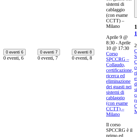
sistemi di
cablaggio
(con esame
CCTT) –
Milano
1
Aprile 9 @
8:30
-
Aprile
2
10 @ 17:30
C
0 eventi
6
0 eventi
7
0 eventi
8
Corso
0 eventi,
6
0 eventi,
7
0 eventi,
8
SPCCRG –
C
Collaudo,
c
certificazione,
r
ricerca ed
e
eliminazione
d
dei guasti nei
s
sistemi di
c
cablaggio
(
(con esame
C
CCTT) –
M
Milano
Il corso
SPCCRG è il
primo ed