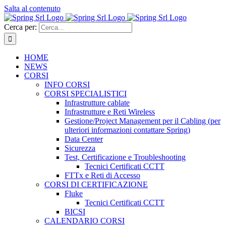
Salta al contenuto
Cerca per:
HOME
NEWS
CORSI
INFO CORSI
CORSI SPECIALISTICI
Infrastrutture cablate
Infrastrutture e Reti Wireless
Gestione/Project Management per il Cabling (per
ulteriori informazioni contattare Spring)
Data Center
Sicurezza
Test, Certificazione e Troubleshooting
Tecnici Certificati CCTT
FTTx e Reti di Accesso
CORSI DI CERTIFICAZIONE
Fluke
Tecnici Certificati CCTT
BICSI
CALENDARIO CORSI