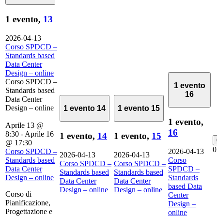
1 evento,
13
2026-04-13
Corso SPDCD –
Standards based
Data Center
Design – online
Corso SPDCD –
1 evento
Standards based
16
Data Center
Design – online
1 evento
14
1 evento
15
1 evento,
Aprile 13 @
16
8:30
-
Aprile 16
1 evento,
14
1 evento,
15
@ 17:30
0
Corso SPDCD –
2026-04-13
2026-04-13
2026-04-13
Standards based
Corso
Corso SPDCD –
Corso SPDCD –
Data Center
SPDCD –
Standards based
Standards based
Design – online
Standards
Data Center
Data Center
based Data
Design – online
Design – online
Corso di
Center
Pianificazione,
Design –
Progettazione e
online