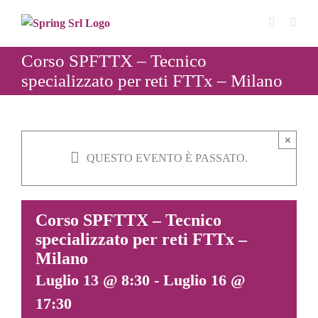
Salta
al
contenuto
Corso SPFTTX – Tecnico
specializzato per reti FTTx – Milano
×
QUESTO EVENTO È PASSATO.
Corso SPFTTX – Tecnico
specializzato per reti FTTx –
Milano
Luglio 13 @ 8:30
-
Luglio 16 @
17:30