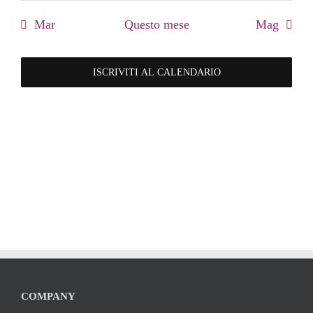
eventi
eventi
eventi
eventi
eventi
eventi
eventi
Mar
Questo mese
Mag
ISCRIVITI AL CALENDARIO
COMPANY