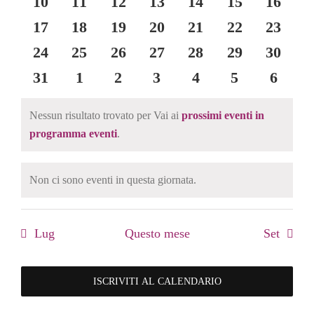
0
0
0
0
0
0
0
10
11
12
13
14
15
16
eventi
eventi
eventi
eventi
eventi
eventi
eventi
0
0
0
0
0
0
0
17
18
19
20
21
22
23
eventi
eventi
eventi
eventi
eventi
eventi
eventi
0
0
0
0
0
0
0
24
25
26
27
28
29
30
eventi
eventi
eventi
eventi
eventi
eventi
eventi
0
0
0
0
0
0
0
31
1
2
3
4
5
6
eventi
eventi
eventi
eventi
eventi
eventi
eventi
Nessun risultato trovato per Vai ai
prossimi eventi in
Notice
programma eventi
.
Non ci sono eventi in questa giornata.
Notice
Lug
Questo mese
Set
ISCRIVITI AL CALENDARIO