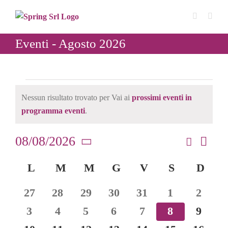
Salta
al
contenuto
Eventi - Agosto 2026
Eventi
Nessun risultato trovato per Vai ai
prossimi eventi in
Notice
programma eventi
.
08/08/2026
Cerca
Even
Mese
Eventi
Seleziona
Vist
Calendario
L
LUNEDÌ
M
MARTEDÌ
M
MERCOLEDÌ
G
GIOVEDÌ
V
VENERDÌ
S
SABATO
D
DO
Ricerca
la
Navi
data.
di
e
0
0
0
0
0
0
0
27
28
29
30
31
1
2
Eventi
viste
eventi
eventi
eventi
eventi
eventi
eventi
eventi
0
0
0
0
0
0
0
3
4
5
6
7
8
9
Navigaz
eventi
eventi
eventi
eventi
eventi
eventi
eventi