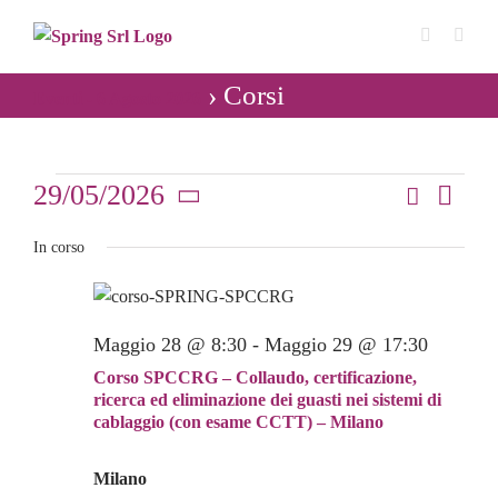
Salta
al
contenuto
› Corsi
Eventi - 6 Agosto 2026
Eventi
29/05/2026
Cerca
Even
Giorno
Eventi
Seleziona
Vist
for
In corso
Ricerca
la
Navi
data.
e
29
viste
Maggio 28 @ 8:30
-
Maggio 29 @ 17:30
Maggio
Navigaz
Corso SPCCRG – Collaudo, certificazione,
2026
ricerca ed eliminazione dei guasti nei sistemi di
cablaggio (con esame CCTT) – Milano
Milano