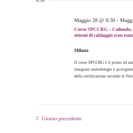
8:30
Navigazione
data.
2026
Parola
Chiave.
Maggio 28 @ 8:30
-
Maggi
Corso SPCCRG – Collaudo, cer
sistemi di cablaggio (con e
Milano
Il corso SPCCRG è il primo ed uni
insegnare metodologie e accorgiment
della certificazione secondo le Nor
Giorno precedente