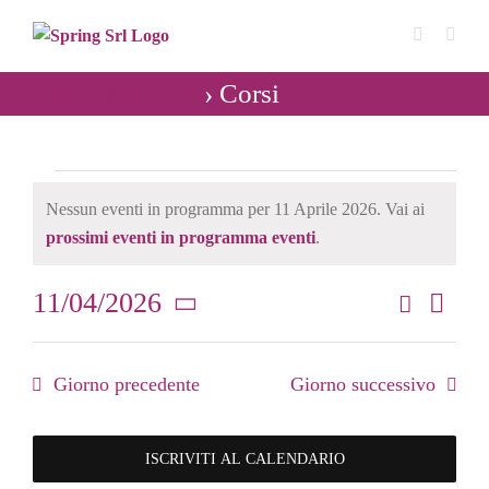
Salta
al
contenuto
› Corsi
Eventi - 8 Agosto 2026
Eventi
Nessun eventi in programma per 11 Aprile 2026. Vai ai
Notice
for
prossimi eventi in programma eventi
.
11
11/04/2026
Cerca
Even
Giorno
Eventi
Seleziona
Vist
Aprile
Ricerca
la
Navi
Giorno precedente
Giorno successivo
data.
2026
e
viste
ISCRIVITI AL CALENDARIO
Navigaz