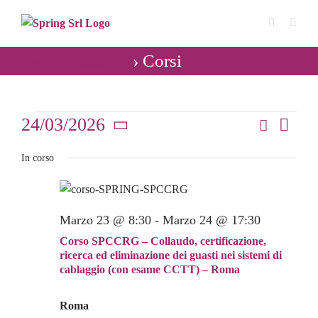
Salta
al
contenuto
› Corsi
Eventi - 7 Agosto 2026
Eventi
24/03/2026
Cerca
Even
Giorno
Eventi
Seleziona
Vist
for
In corso
Ricerca
la
Navi
data.
e
24
viste
Marzo 23 @ 8:30
-
Marzo 24 @ 17:30
Marzo
Navigaz
Corso SPCCRG – Collaudo, certificazione,
2026
ricerca ed eliminazione dei guasti nei sistemi di
cablaggio (con esame CCTT) – Roma
Roma