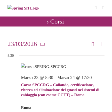
Salta
al
contenuto
› Corsi
Eventi - 6 Agosto 2026
Eventi
23/03/2026
Cerca
Even
Giorno
Eventi
Seleziona
Vist
for
8:30
Ricerca
la
Navi
data.
e
23
viste
Marzo 23 @ 8:30
-
Marzo 24 @ 17:30
Marzo
Navigaz
Corso SPCCRG – Collaudo, certificazione,
2026
ricerca ed eliminazione dei guasti nei sistemi di
cablaggio (con esame CCTT) – Roma
Roma