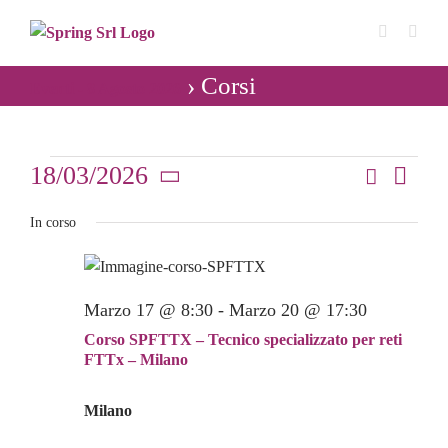
Salta
al
contenuto
› Corsi
Eventi - 8 Agosto 2026
Eventi
18/03/2026
Cerca
Even
Giorno
Eventi
Seleziona
Vist
for
In corso
Ricerca
la
Navi
data.
e
18
viste
Marzo 17 @ 8:30
-
Marzo 20 @ 17:30
Marzo
Navigaz
Corso SPFTTX – Tecnico specializzato per reti
2026
FTTx – Milano
Milano