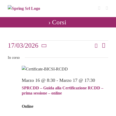
Salta
al
contenuto
› Corsi
Eventi - 8 Agosto 2026
Eventi
17/03/2026
Cerca
Even
Giorno
Eventi
Seleziona
Vist
for
In corso
Ricerca
la
Navi
data.
e
17
viste
Marzo 16 @ 8:30
-
Marzo 17 @ 17:30
Marzo
Navigaz
SPRCDD – Guida alla Certificazione RCDD –
2026
prima sessione – online
Online