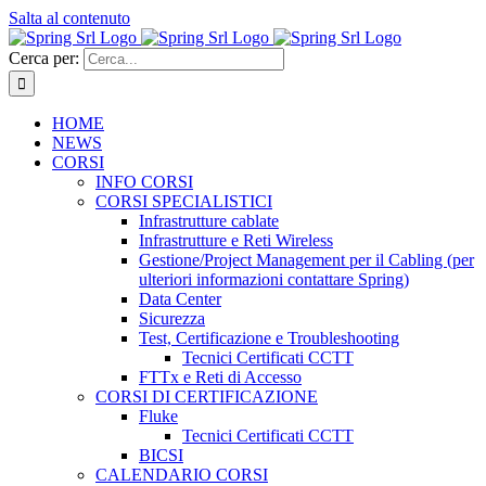
Salta al contenuto
Cerca per:
HOME
NEWS
CORSI
INFO CORSI
CORSI SPECIALISTICI
Infrastrutture cablate
Infrastrutture e Reti Wireless
Gestione/Project Management per il Cabling (per
ulteriori informazioni contattare Spring)
Data Center
Sicurezza
Test, Certificazione e Troubleshooting
Tecnici Certificati CCTT
FTTx e Reti di Accesso
CORSI DI CERTIFICAZIONE
Fluke
Tecnici Certificati CCTT
BICSI
CALENDARIO CORSI