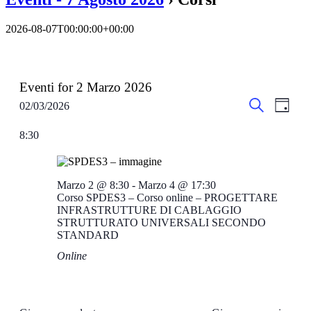
2026-08-07T00:00:00+00:00
Eventi for 2 Marzo 2026
Eventi
Even
02/03/2026
Giorno
Viste
Seleziona
Ricerca
Cerca
la
Navi
8:30
e
data.
viste
Navigazi
Marzo 2 @ 8:30
-
Marzo 4 @ 17:30
Corso SPDES3 – Corso online – PROGETTARE
INFRASTRUTTURE DI CABLAGGIO
STRUTTURATO UNIVERSALI SECONDO
STANDARD
Online