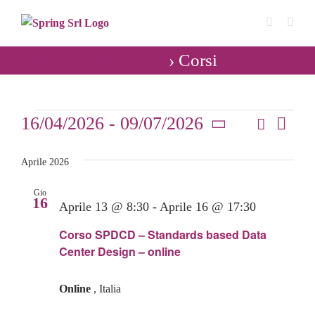
Salta
al
contenuto
› Corsi
Eventi per Agosto 7 - Agosto 7
Eventi
16/04/2026
 - 
09/07/2026
Cerca
Even
Lista
Eventi
Seleziona
Vist
Ricerca
la
Aprile 2026
Navi
data.
e
Gio
16
Aprile 13 @ 8:30
-
Aprile 16 @ 17:30
viste
Corso SPDCD – Standards based Data
Navigaz
Center Design – online
Online
, Italia