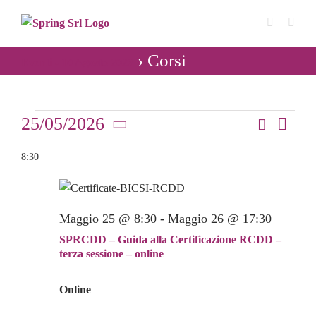
Salta
al
contenuto
› Corsi
Eventi - 10 Agosto 2026
Eventi
25/05/2026
Cerca
Even
Giorno
Eventi
Seleziona
Vist
for
8:30
Ricerca
la
Navi
data.
e
25
viste
Maggio 25 @ 8:30
-
Maggio 26 @ 17:30
Maggio
Navigaz
SPRCDD – Guida alla Certificazione RCDD –
2026
terza sessione – online
Online