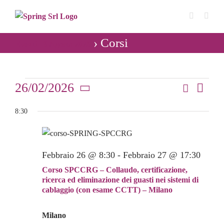
Salta
al
contenuto
› Corsi
Eventi - 8 Agosto 2026
Eventi
26/02/2026
Cerca
Even
Giorno
Eventi
Seleziona
Vist
for
8:30
Ricerca
la
Navi
data.
e
26
viste
Febbraio 26 @ 8:30
-
Febbraio 27 @ 17:30
Febbraio
Navigaz
Corso SPCCRG – Collaudo, certificazione,
2026
ricerca ed eliminazione dei guasti nei sistemi di
cablaggio (con esame CCTT) – Milano
Milano