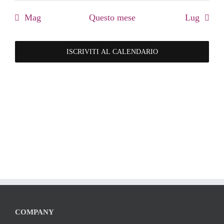
eventi
eventi
eventi
eventi
eventi
eventi
eventi
Mag
Questo mese
Lug
ISCRIVITI AL CALENDARIO
COMPANY