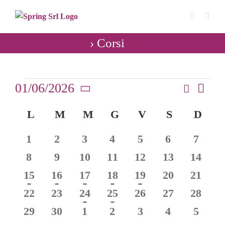
Salta
al
contenuto
› Corsi
Eventi - Giugno 2026
Eventi
01/06/2026
Cerca
Even
Mese
Eventi
Seleziona
Vist
Calendario
L
LUNEDÌ
M
MARTEDÌ
M
MERCOLEDÌ
G
GIOVEDÌ
V
VENERDÌ
S
SABATO
D
DO
Ricerca
la
Navi
data.
di
e
0
0
0
0
0
0
0
1
2
3
4
5
6
7
Eventi
viste
eventi
eventi
eventi
eventi
eventi
eventi
eventi
0
0
0
0
0
0
0
8
9
10
11
12
13
14
Navigaz
eventi
eventi
eventi
eventi
eventi
eventi
eventi
1
1
2
2
1
0
0
15
16
17
18
19
20
21
evento
evento
eventi
eventi
evento
eventi
eventi
0
0
1
1
0
0
0
22
23
24
25
26
27
28
eventi
eventi
evento
evento
eventi
eventi
eventi
0
0
0
0
0
0
0
29
30
1
2
3
4
5