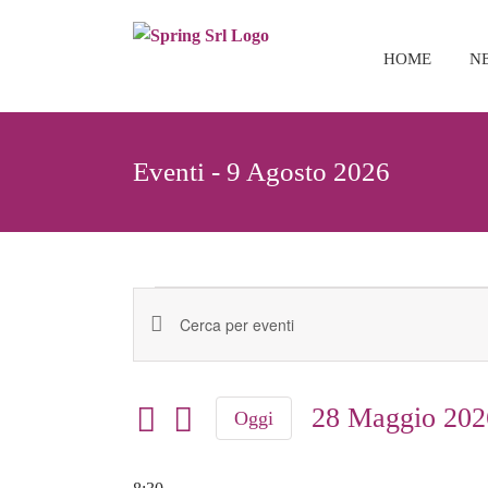
Salta
al
HOME
N
contenuto
Eventi - 9 Agosto 2026
Eventi
Inserisci
Eventi
for
Parola
Ricerca
Chiave.
28
28 Maggio 202
e
Oggi
Cerca
Seleziona
Eventi
Maggio
viste
la
per