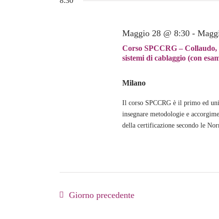
8:30
Navigazione
data.
2026
Parola
Chiave.
Maggio 28 @ 8:30
-
Maggi
Corso SPCCRG – Collaudo, cer
sistemi di cablaggio (con e
Milano
Il corso SPCCRG è il primo ed uni
insegnare metodologie e accorgiment
della certificazione secondo le Nor
Giorno precedente