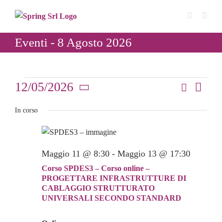
Salta
al
contenuto
Eventi - 8 Agosto 2026
Eventi
12/05/2026
Cerca
Even
Giorno
Eventi
Seleziona
Vist
for
In corso
Ricerca
la
Navi
data.
e
12
viste
Maggio 11 @ 8:30
-
Maggio 13 @ 17:30
Maggio
Navigaz
Corso SPDES3 – Corso online –
2026
PROGETTARE INFRASTRUTTURE DI
CABLAGGIO STRUTTURATO
UNIVERSALI SECONDO STANDARD