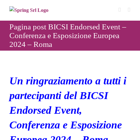
Salta
al
contenuto
Pagina post BICSI Endorsed Event –
Conferenza e Esposizione Europea
2024 – Roma
Un ringraziamento a tutti i
partecipanti del BICSI
Endorsed Event,
Conferenza e Esposizione
Europea 2024 – Roma