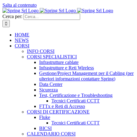
Salta al contenuto
Cerca per:
HOME
NEWS
CORSI
INFO CORSI
CORSI SPECIALISTICI
Infrastrutture cablate
Infrastrutture e Reti Wireless
Gestione/Project Management per il Cabling (per
ulteriori informazioni contattare Spring)
Data Center
Sicurezza
Test, Certificazione e Troubleshooting
Tecnici Certificati CCTT
FTTx e Reti di Accesso
CORSI DI CERTIFICAZIONE
Fluke
Tecnici Certificati CCTT
BICSI
CALENDARIO CORSI